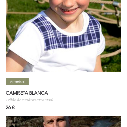
Seleccionar opciones
Arrantsal
CAMISETA BLANCA
Tejido de cuadros arrantsal
26
€