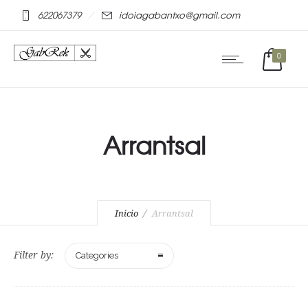
mostbet online
pinap
622067379
idoiagabantxo@gmail.com
0
Arrantsal
Inicio
Arrantsal
Filter by:
Categories