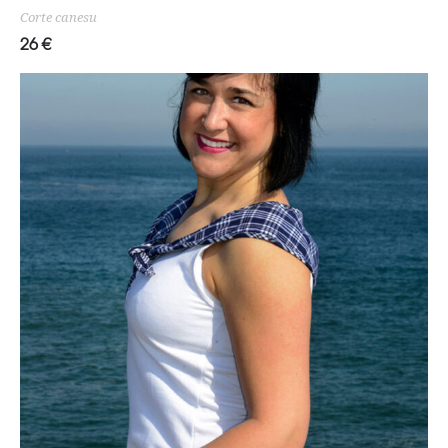
Corte canesu
26
€