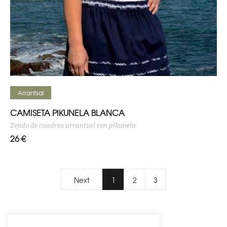
Seleccionar opciones
Arrantsal
CAMISETA PIKUNELA BLANCA
Tejido de cuadros arrantsal con pikunela
26
€
Next
1
2
3