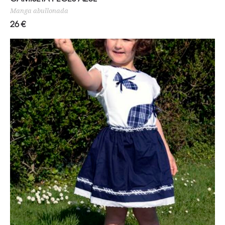
Manga abullonada
26
€