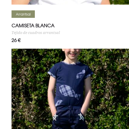
Seleccionar opciones
Arrantsal
CAMISETA BLANCA
Tejido de cuadros arrantsal
26
€