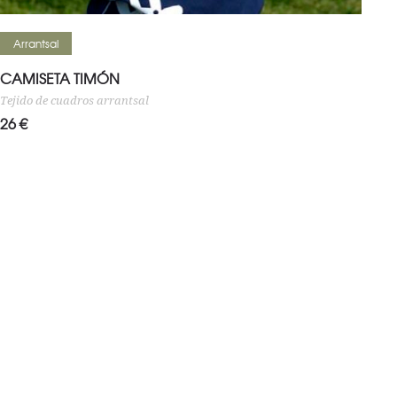
Seleccionar opciones
Arrantsal
CAMISETA TIMÓN
Tejido de cuadros arrantsal
26
€