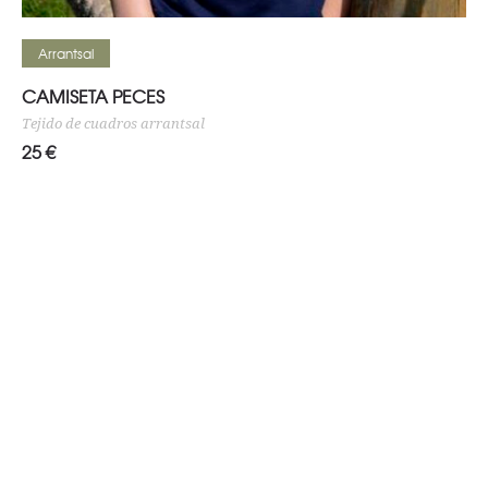
Seleccionar opciones
Arrantsal
CAMISETA PECES
Tejido de cuadros arrantsal
25
€