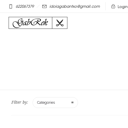
mostbet online
pinap
622067379
idoiagabantxo@gmail.com
Login
Filter by:
Categories