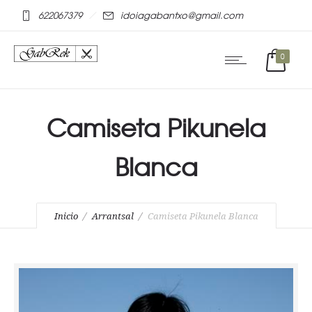
mostbet online
pinap
622067379
idoiagabantxo@gmail.com
0
Camiseta Pikunela
Blanca
Inicio
Arrantsal
Camiseta Pikunela Blanca