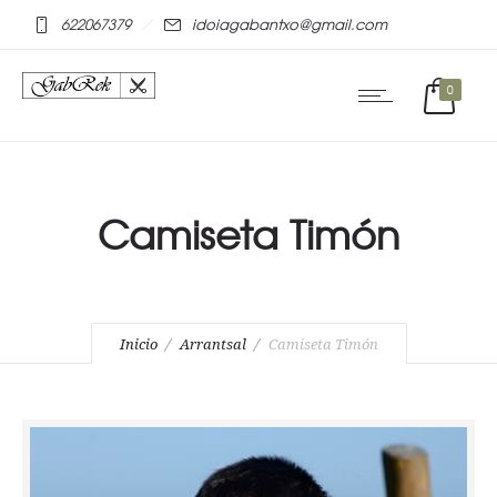
mostbet online
pinap
622067379
idoiagabantxo@gmail.com
0
Camiseta Timón
Inicio
Arrantsal
Camiseta Timón