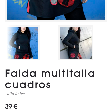
Falda multitalla
cuadros
Talla única
39
€