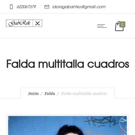
mostbet online
pinap
622067379
idoiagabantxo@gmail.com
0
Falda multitalla cuadros
Inicio
Falda
Falda multitalla cuadros