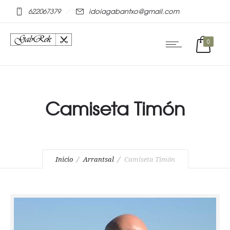
mostbet online
pinap
622067379
idoiagabantxo@gmail.com
0
Camiseta Timón
Inicio
Arrantsal
Camiseta Timón